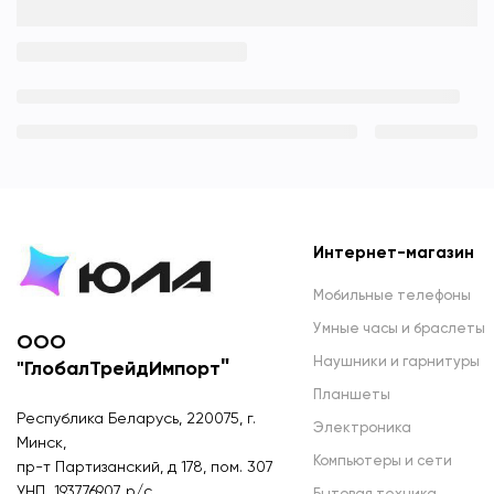
Интернет-магазин
Мобильные телефоны
Умные часы и браслеты
ООО
Наушники и гарнитуры
"
"ГлобалТрейдИмпорт
Планшеты
Республика Беларусь, 220075, г.
Электроника
Минск,
Компьютеры и сети
пр-т Партизанский, д 178, пом. 307
УНП 193776907 р/с