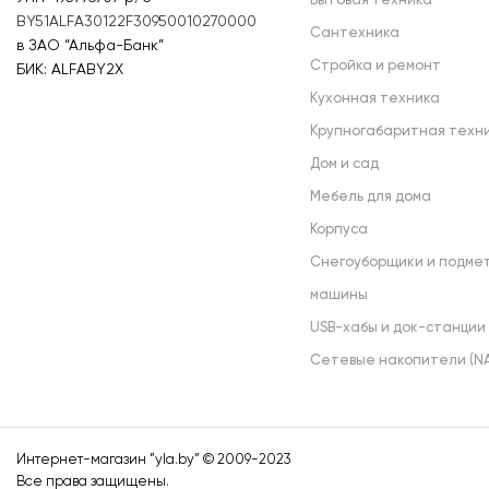
Бытовая техника
BY51ALFA30122F30950010270000
Сантехника
в ЗАО “Альфа-Банк”
Стройка и ремонт
БИК: ALFABY2X
Кухонная техника
Крупногабаритная техн
Дом и сад
Мебель для дома
Корпуса
Снегоуборщики и подме
машины
USB-хабы и док-станции
Сетевые накопители (NA
Интернет-магазин ”
yla.by
” © 2009-2023
Все права защищены.