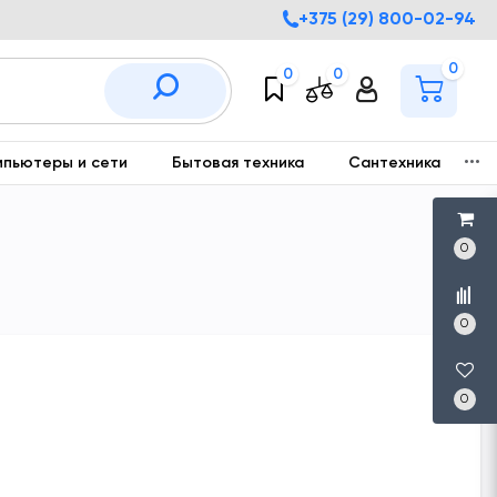
+375 (29) 800-02-94
0
0
0
мпьютеры и сети
Бытовая техника
Сантехника
С
0
0
0