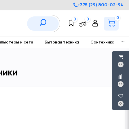
+375 (29) 800-02-94
0
0
0
мпьютеры и сети
Бытовая техника
Сантехника
С
0
ники
0
0