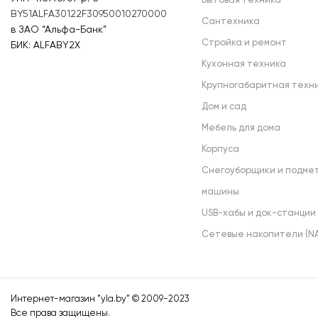
Бытовая техника
BY51ALFA30122F30950010270000
Сантехника
в ЗАО “Альфа-Банк”
Стройка и ремонт
БИК: ALFABY2X
Кухонная техника
Крупногабаритная техн
Дом и сад
Мебель для дома
Корпуса
Снегоуборщики и подме
машины
USB-хабы и док-станции
Сетевые накопители (NA
Интернет-магазин ”
yla.by
” © 2009-2023
Все права защищены.