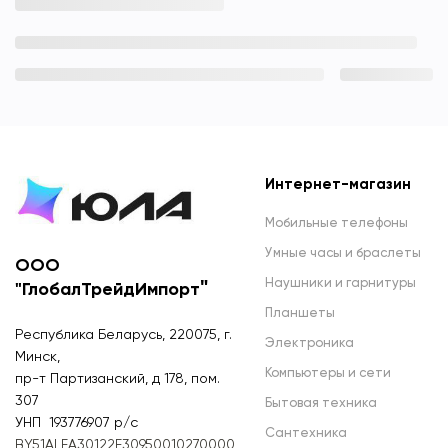
Интернет-магазин
Мобильные телефоны
Умные часы и браслеты
ООО
Наушники и гарнитуры
"
"ГлобалТрейдИмпорт
Планшеты
Республика Беларусь, 220075, г.
Электроника
Минск,
Компьютеры и сети
пр-т Партизанский, д 178, пом.
307
Бытовая техника
УНП 193776907 р/с
Сантехника
BY51ALFA30122F30950010270000