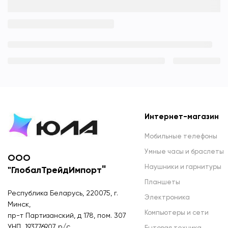
Интернет-магазин
Мобильные телефоны
Умные часы и браслеты
ООО
Наушники и гарнитуры
"
"ГлобалТрейдИмпорт
Планшеты
Республика Беларусь, 220075, г.
Электроника
Минск,
Компьютеры и сети
пр-т Партизанский, д 178, пом. 307
УНП 193776907 р/с