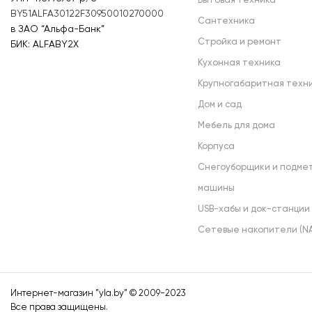
Бытовая техника
BY51ALFA30122F30950010270000
Сантехника
в ЗАО “Альфа-Банк”
Стройка и ремонт
БИК: ALFABY2X
Кухонная техника
Крупногабаритная техн
Дом и сад
Мебель для дома
Корпуса
Снегоуборщики и подме
машины
USB-хабы и док-станции
Сетевые накопители (NA
Интернет-магазин ”
yla.by
” © 2009-2023
Все права защищены.