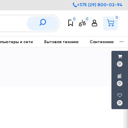
+375 (29) 800-02-94
0
0
0
мпьютеры и сети
Бытовая техника
Сантехника
С
0
0
0